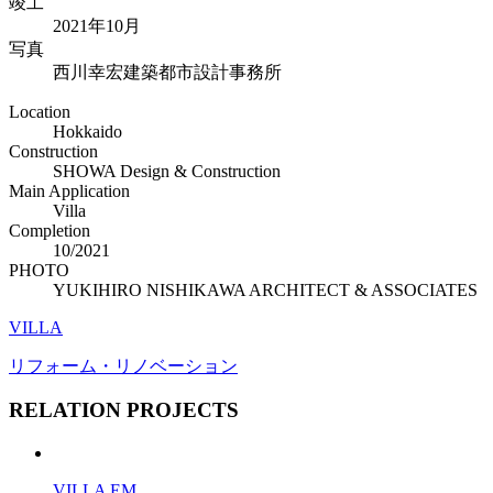
竣工
2021年10月
写真
西川幸宏建築都市設計事務所
Location
Hokkaido
Construction
SHOWA Design & Construction
Main Application
Villa
Completion
10/2021
PHOTO
YUKIHIRO NISHIKAWA ARCHITECT & ASSOCIATES
VILLA
リフォーム・リノベーション
RELATION PROJECTS
VILLA EM